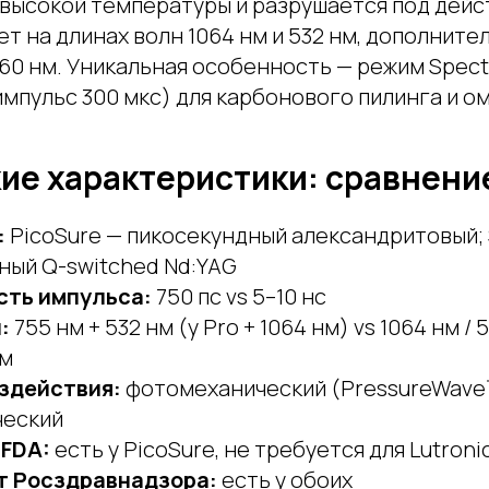
 высокой температуры и разрушается под дейс
т на длинах волн 1064 нм и 532 нм, дополните
 660 нм. Уникальная особенность — режим Spect
мпульс 300 мкс) для карбонового пилинга и о
ие характеристики: сравнени
:
PicoSure — пикосекундный александритовый; 
ный Q-switched Nd:YAG
ть импульса:
750 пс vs 5–10 нс
:
755 нм + 532 нм (у Pro + 1064 нм) vs 1064 нм / 5
нм
здействия:
фотомеханический (PressureWave
еский
FDA:
есть у PicoSure, не требуется для Lutroni
т Росздравнадзора:
есть у обоих