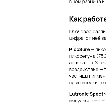
в чём разница и
Как работ
Ключевое разли
цифра: от неё з
PicoSure
— пико
пикосекунд (750
аппаратов. За с
воздействие — 
частицы пигмент
практически не 
Lutronic Spectr
импульсов — 5–