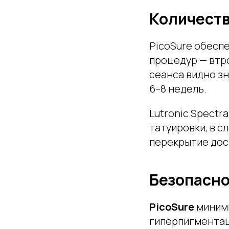
Количеств
PicoSure обеспе
процедур — втр
сеанса видно з
6–8 недель.
Lutronic Spectr
татуировки, в с
перекрытие дос
Безопасно
PicoSure
миними
гиперпигментац