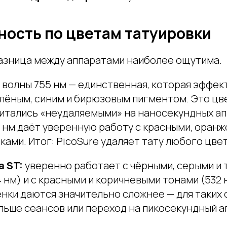
ость по цветам татуировки
азница между аппаратами наиболее ощутима.
 волны 755 нм — единственная, которая эффек
лёным, синим и бирюзовым пигментом. Это цв
итались «неудаляемыми» на наносекундных ап
 нм даёт уверенную работу с красными, оранж
ами. Итог: PicoSure удаляет тату любого цвет
a ST:
уверенно работает с чёрными, серыми и
 нм) и с красными и коричневыми тонами (532 
нки даются значительно сложнее — для таких 
льше сеансов или переход на пикосекундный а