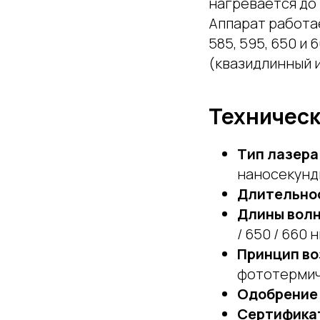
нагревается до
Аппарат работае
585, 595, 650 и
(квазидлинный и
Техническ
Тип лазера
наносекунд
Длительнос
Длины волн
/ 650 / 660 
Принцип во
фототермич
Одобрение 
Сертифика