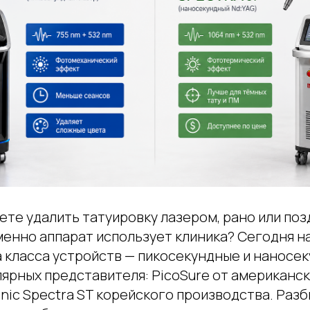
ете удалить татуировку лазером, рано или по
менно аппарат использует клиника? Сегодня н
 класса устройств — пикосекундные и наносек
лярных представителя: PicoSure от американс
onic Spectra ST корейского производства. Раз