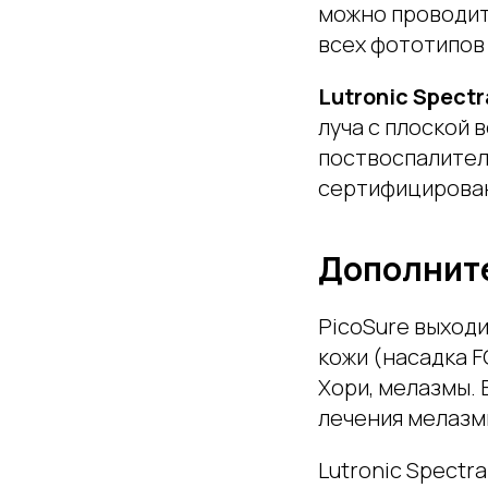
можно проводить
всех фототипов 
Lutronic Spectr
луча с плоской 
поствоспалител
сертифицирова
Дополните
PicoSure выход
кожи (насадка F
Хори, мелазмы.
лечения мелазм
Lutronic Spectr