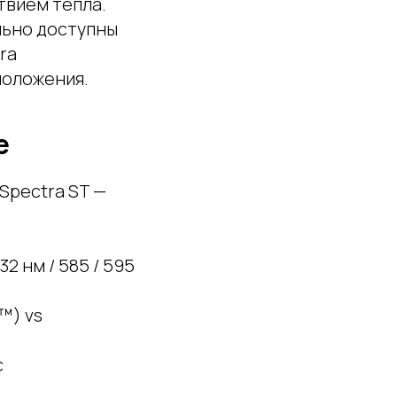
твием тепла.
льно доступны
ra
моложения.
е
Spectra ST —
32 нм / 585 / 595
™) vs
c