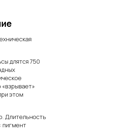
чие
техническая
сы длятся 750
ундных
ническое
о «взрывает»
при этом
р. Длительность
: пигмент