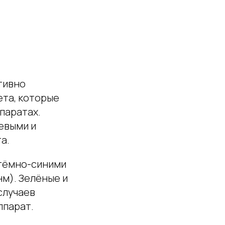
тивно
ета, которые
паратах.
евыми и
а.
 тёмно-синими
нм). Зелёные и
случаев
ппарат.