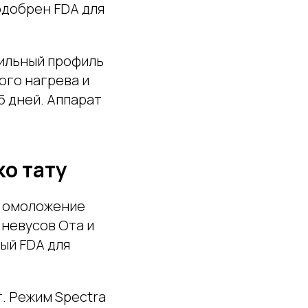
одобрен FDA для
бильный профиль
ого нагрева и
 дней. Аппарат
о тату
е омоложение
 невусов Ота и
ый FDA для
. Режим Spectra