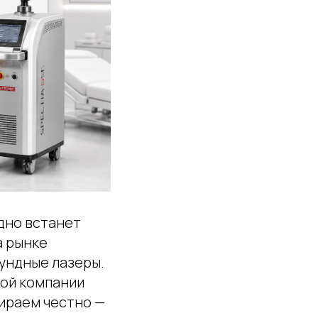
здно встанет
а рынке
ундные лазеры.
кой компании
бираем честно —