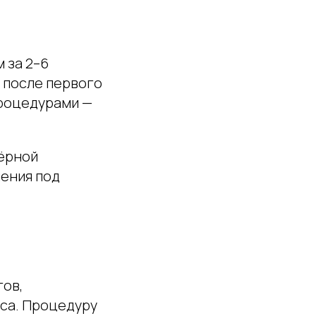
 за 2–6
 после первого
процедурами —
чёрной
ления под
гов,
аса. Процедуру