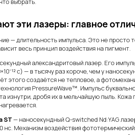
 что выбрать.
ают эти лазеры: главное отли
чие — длительность импульса. Это не просто 
ависит весь принцип воздействия на пигмент.
секундный александритовый лазер. Его импуль
×10⁻¹² с) — в тысячу раз короче, чем у наносек
чёт этого создаётся не тепловое, а фотомеха
технология PressureWave™. Импульс буквальн
а изнутри, дробя их в мельчайшую пыль. Кожа 
нагревается.
a ST
— наносекундный Q-switched Nd:YAG лазе
10 нс. Механизм воздействия фототермический