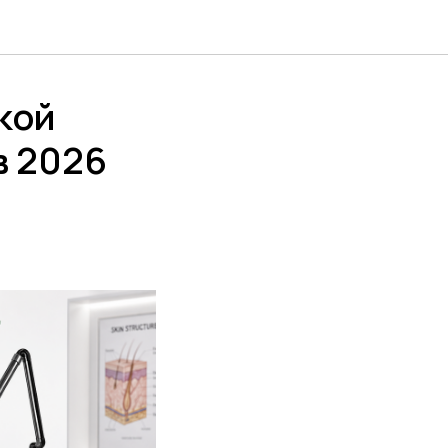
акой
в 2026