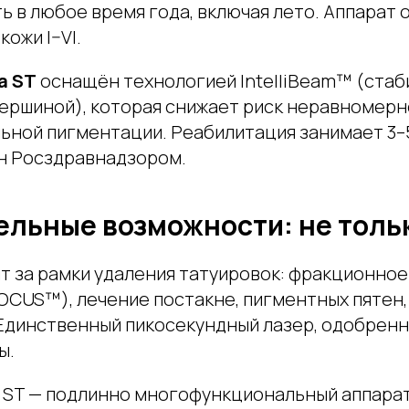
 в любое время года, включая лето. Аппарат 
кожи I–VI.
a ST
оснащён технологией IntelliBeam™ (ста
вершиной), которая снижает риск неравномерн
ьной пигментации. Реабилитация занимает 3–5
н Росздравнадзором.
льные возможности: не тольк
ит за рамки удаления татуировок: фракционно
OCUS™), лечение постакне, пигментных пятен,
 Единственный пикосекундный лазер, одобренн
ы.
a ST — подлинно многофункциональный аппарат