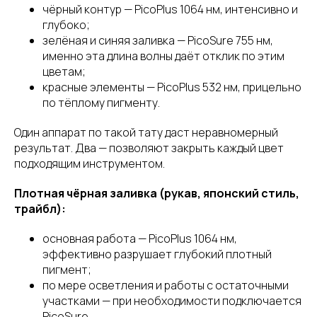
чёрный контур — PicoPlus 1064 нм, интенсивно и
глубоко;
зелёная и синяя заливка — PicoSure 755 нм,
именно эта длина волны даёт отклик по этим
цветам;
красные элементы — PicoPlus 532 нм, прицельно
по тёплому пигменту.
Один аппарат по такой тату даст неравномерный
результат. Два — позволяют закрыть каждый цвет
подходящим инструментом.
Плотная чёрная заливка (рукав, японский стиль,
трайбл):
основная работа — PicoPlus 1064 нм,
эффективно разрушает глубокий плотный
пигмент;
по мере осветления и работы с остаточными
участками — при необходимости подключается
PicoSure.