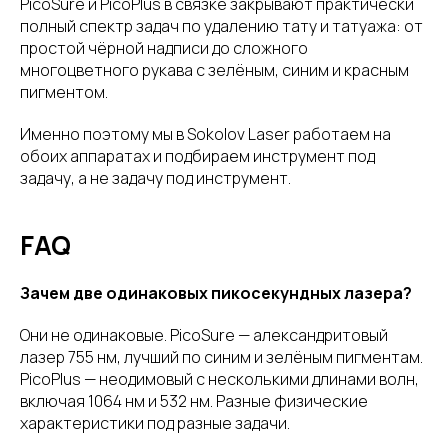
PicoSure и PicoPlus в связке закрывают практически
полный спектр задач по удалению тату и татуажа: от
простой чёрной надписи до сложного
многоцветного рукава с зелёным, синим и красным
пигментом.
Именно поэтому мы в Sokolov Laser работаем на
обоих аппаратах и подбираем инструмент под
задачу, а не задачу под инструмент.
FAQ
Зачем две одинаковых пикосекундных лазера?
Они не одинаковые. PicoSure — александритовый
лазер 755 нм, лучший по синим и зелёным пигментам.
PicoPlus — неодимовый с несколькими длинами волн,
включая 1064 нм и 532 нм. Разные физические
характеристики под разные задачи.