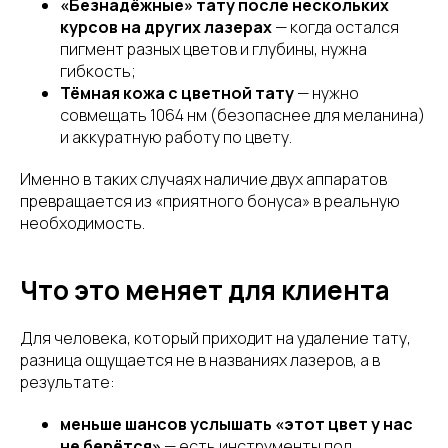
«Безнадёжные» тату после нескольких
курсов на других лазерах
— когда остался
пигмент разных цветов и глубины, нужна
гибкость;
Тёмная кожа с цветной тату
— нужно
совмещать 1064 нм (безопаснее для меланина)
и аккуратную работу по цвету.
Именно в таких случаях наличие двух аппаратов
превращается из «приятного бонуса» в реальную
необходимость.
Что это меняет для клиента
Для человека, который приходит на удаление тату,
разница ощущается не в названиях лазеров, а в
результате:
меньше шансов услышать «этот цвет у нас
не берётся»
— есть инструменты под