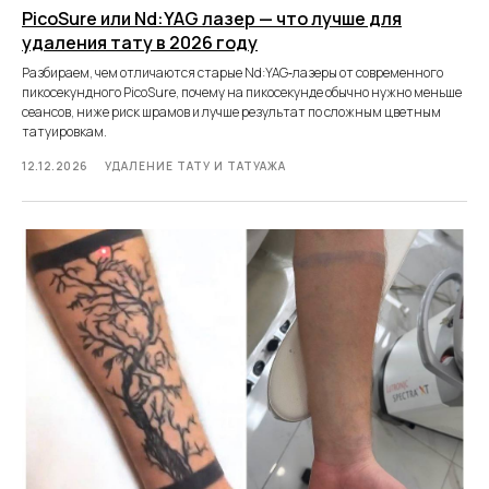
PicoSure или Nd:YAG лазер — что лучше для
удаления тату в 2026 году
Разбираем, чем отличаются старые Nd:YAG‑лазеры от современного
пикосекундного PicoSure, почему на пикосекунде обычно нужно меньше
сеансов, ниже риск шрамов и лучше результат по сложным цветным
татуировкам.
12.12.2026
УДАЛЕНИЕ ТАТУ И ТАТУАЖА