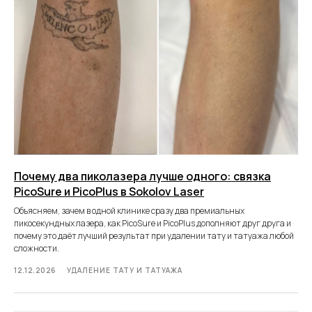
Почему два пиколазера лучше одного: связка
PicoSure и PicoPlus в Sokolov Laser
Объясняем, зачем в одной клинике сразу два премиальных
пикосекундных лазера, как PicoSure и PicoPlus дополняют друг друга и
почему это даёт лучший результат при удалении тату и татуажа любой
сложности.
12.12.2026
УДАЛЕНИЕ ТАТУ И ТАТУАЖА