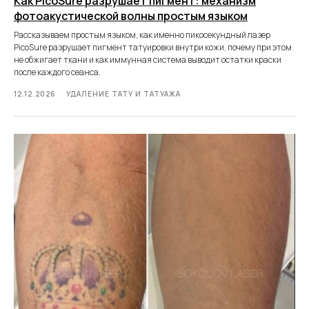
Как PicoSure разрушает пигмент: механизм
фотоакустической волны простым языком
Рассказываем простым языком, как именно пикосекундный лазер
PicoSure разрушает пигмент татуировки внутри кожи, почему при этом
не обжигает ткани и как иммунная система выводит остатки краски
после каждого сеанса.
12.12.2026
УДАЛЕНИЕ ТАТУ И ТАТУАЖА