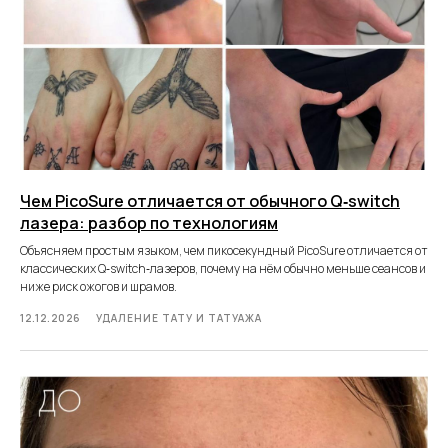
Чем PicoSure отличается от обычного Q‑switch
лазера: разбор по технологиям
Объясняем простым языком, чем пикосекундный PicoSure отличается от
классических Q‑switch‑лазеров, почему на нём обычно меньше сеансов и
ниже риск ожогов и шрамов.
12.12.2026
УДАЛЕНИЕ ТАТУ И ТАТУАЖА