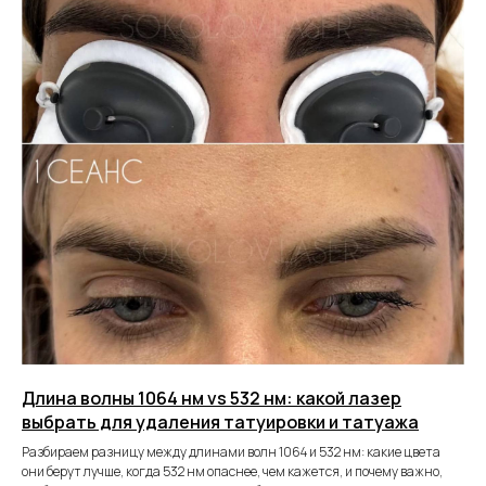
Длина волны 1064 нм vs 532 нм: какой лазер
выбрать для удаления татуировки и татуажа
Разбираем разницу между длинами волн 1064 и 532 нм: какие цвета
они берут лучше, когда 532 нм опаснее, чем кажется, и почему важно,