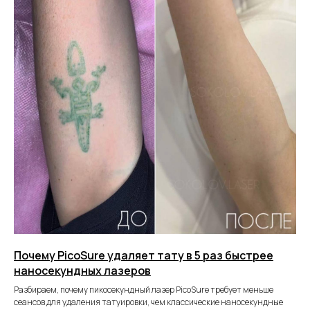
Почему PicoSure удаляет тату в 5 раз быстрее
наносекундных лазеров
Разбираем, почему пикосекундный лазер PicoSure требует меньше
сеансов для удаления татуировки, чем классические наносекундные