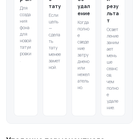
тату
удал
резу
Для
ение
льта
созда
Если
т
ния
цель
Когда
фона
—
полно
Освет
для
сдела
е
ление
новой
ть
сведе
заним
татуи
тату
ние
ает
ровки
менее
затру
мень
.
замет
днено
ше
ной.
или
сеанс
нежел
ов,
атель
чем
но.
полно
е
удале
ние.