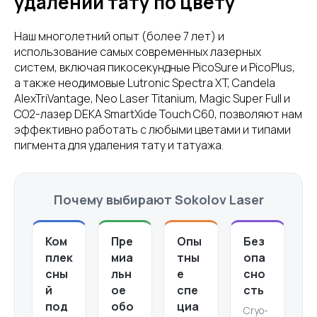
удалении тату по цвету
Наш многолетний опыт (более 7 лет) и
использование самых современных лазерных
систем, включая пикосекундные PicoSure и PicoPlus,
а также неодимовые Lutronic Spectra XT, Candela
AlexTriVantage, Neo Laser Titanium, Magic Super Full и
CO2-лазер DEKA SmartXide Touch C60, позволяют нам
эффективно работать с любыми цветами и типами
пигмента для удаления тату и татуажа.
Почему выбирают Sokolov Laser
Ком
Пре
Опы
Без
плек
миа
тны
опа
сны
льн
е
сно
й
ое
спе
сть
под
обо
циа
Cryo-