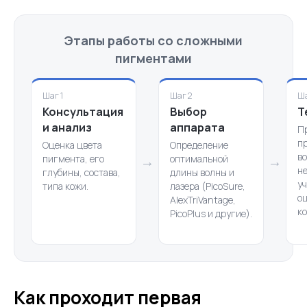
Этапы работы со сложными
пигментами
Шаг 1
Шаг 2
Ша
Консультация
Выбор
Т
и анализ
аппарата
П
п
Оценка цвета
Определение
во
пигмента, его
→
оптимальной
→
н
глубины, состава,
длины волны и
уч
типа кожи.
лазера (PicoSure,
о
AlexTriVantage,
ко
PicoPlus и другие).
Как проходит первая