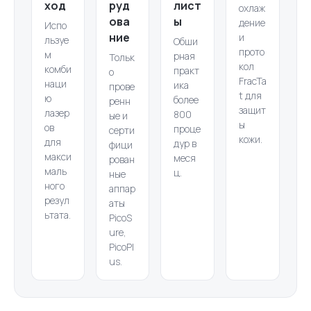
ход
руд
лист
охлаж
ова
ы
дение
Испо
ние
и
льзуе
Обши
прото
м
рная
Тольк
кол
комби
практ
о
FracTa
наци
ика
прове
t для
ю
более
ренн
защит
лазер
800
ые и
ы
ов
проце
серти
кожи.
для
дур в
фици
макси
меся
рован
маль
ц.
ные
ного
аппар
резул
аты
ьтата.
PicoS
ure,
PicoPl
us.