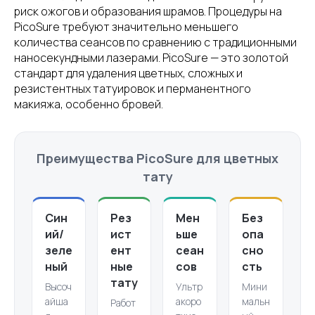
риск ожогов и образования шрамов. Процедуры на
PicoSure требуют значительно меньшего
количества сеансов по сравнению с традиционными
наносекундными лазерами. PicoSure — это золотой
стандарт для удаления цветных, сложных и
резистентных татуировок и перманентного
макияжа, особенно бровей.
Преимущества PicoSure для цветных
тату
Син
Рез
Мен
Без
ий/
ист
ьше
опа
зеле
ент
сеан
сно
ный
ные
сов
сть
тату
Высоч
Ультр
Мини
айша
акоро
мальн
Работ