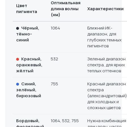
Оптимальная
Цвет
длина волны
Характеристики
пигмента
(нм)
Чёрный,
1064
Ближний ИК-
тёмно-
диапазон, для
синий
глубоких темных
пигментов
Красный,
532
Зеленый диапазон
оранжевый,
спектра, для ярких
жёлтый
теплых оттенков
Синий,
755
Красный диапазон
зелёный,
спектра
бирюзовый
(александритовый)
для холодных и
сложных цветов
Бордовый,
1064, 532, 755
Нужна комбинация
фиолетовый
длин волн, часто