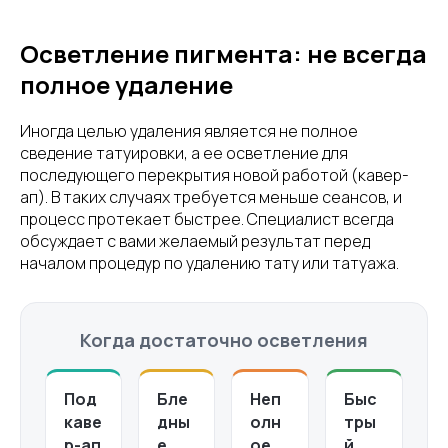
Осветление пигмента: не всегда
полное удаление
Иногда целью удаления является не полное
сведение татуировки, а ее осветление для
последующего перекрытия новой работой (кавер-
ап). В таких случаях требуется меньше сеансов, и
процесс протекает быстрее. Специалист всегда
обсуждает с вами желаемый результат перед
началом процедур по удалению тату или татуажа.
Когда достаточно осветления
Под
Бле
Неп
Быс
каве
дны
олн
тры
р-ап
е
ое
й