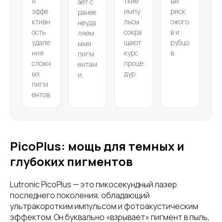
я
ткие
ый
ает с
эффе
импу
риск
ранее
ктивн
льсы
ожого
неуда
ость
сокра
в и
ляем
удале
щают
рубцо
ыми
ния
курс
в.
пигм
сложн
проце
ентам
ых
дур.
и.
пигм
ентов.
PicoPlus: мощь для темных и
глубоких пигментов
Lutronic PicoPlus — это пикосекундный лазер
последнего поколения, обладающий
ультракоротким импульсом и фотоакустическим
эффектом. Он буквально «взрывает» пигмент в пыль,