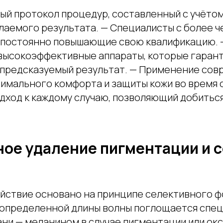
ый протокол процедур, составленный с учёто
лаемого результата. — Специалисты с более ч
 постоянно повышающие свою квалификацию. 
высокоэффективные аппараты, которые гаран
 предсказуемый результат. — Применение сов
симального комфорта и защиты кожи во время 
дход к каждому случаю, позволяющий добиться
ное удаление пигментации и 
йствие основано на принципе селективного ф
а определенной длины волны поглощается спе
ни — меланином в случае пигментации или о