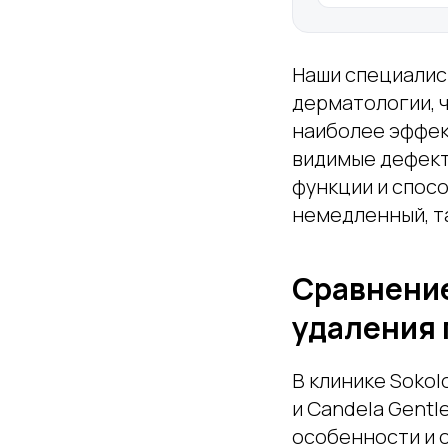
Наши специалис
дерматологии, 
наиболее эффек
видимые дефект
функции и спос
немедленный, т
Сравнение
удаления 
В клинике Sokol
и Candela Gentl
особенности и 