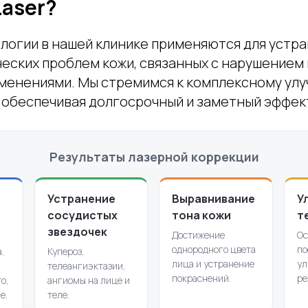
Laser?
логии в нашей клинике применяются для устр
ческих проблем кожи, связанных с нарушением
менениями. Мы стремимся к комплексному ул
, обеспечивая долгосрочный и заметный эффек
Результаты лазерной коррекции
Устранение
Выравнивание
У
сосудистых
тона кожи
т
звездочек
Достижение
Ос
однородного цвета
по
,
Купероз,
лица и устранение
ул
телеангиэктазии,
покраснений.
ре
о,
ангиомы на лице и
е.
теле.