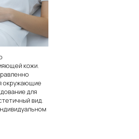
о
ияющей кожи.
правленно
ая окружающие
удование для
стетичный вид.
индивидуальном