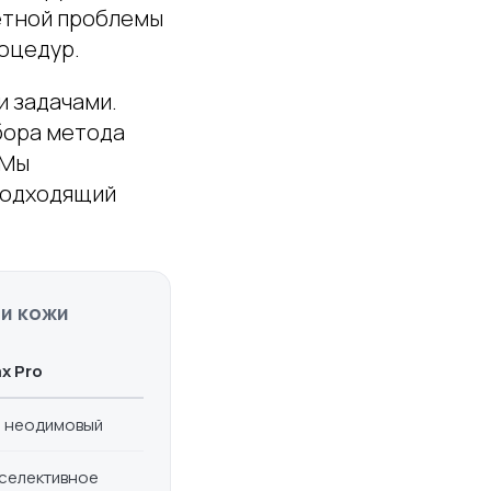
етной проблемы
оцедур.
и задачами.
бора метода
 Мы
 подходящий
и кожи
x Pro
+ неодимовый
селективное