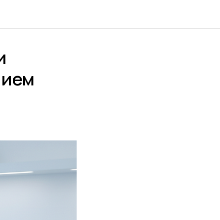
и
нием