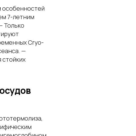
м особенностей
ем 7-летним
— Только
тируют
ременных Cryo-
сеанса. —
 стойких
сосудов
ототермолиза,
цифическим
ксигемоглобином