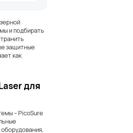
азерной
емы и подбирать
странить
ные защитные
ает как
Laser для
темы – PicoSure
альные
 оборудования,