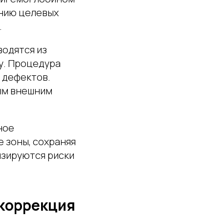
ению целевых
.
водятся из
у. Процедура
 дефектов.
ным внешним
ное
 зоны, сохраняя
изируются риски
 коррекция