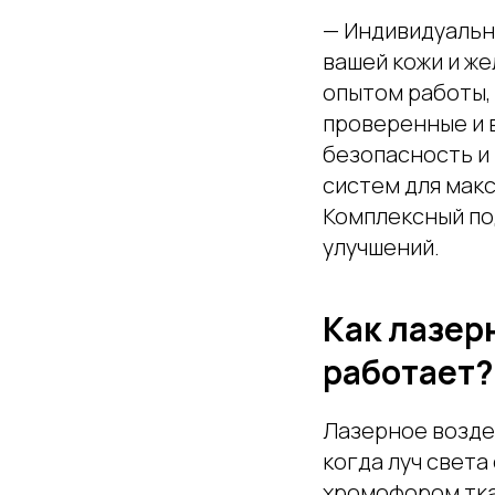
— Индивидуальн
вашей кожи и же
опытом работы,
проверенные и 
безопасность и
систем для мак
Комплексный по
улучшений.
Как лазер
работает?
Лазерное возде
когда луч свет
хромофором тка