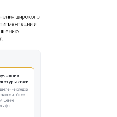
анения широкого
 пигментации и
учшению
т.
лучшение
екстуры кожи
ветление следов
стакне и общее
учшение
льефа.