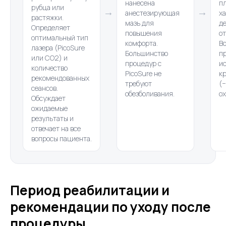
нанесена
п
рубца или
→
→
анестезирующая
х
растяжки.
мазь для
де
Определяет
повышения
от
оптимальный тип
комфорта.
В
лазера (PicoSure
Большинство
п
или CO2) и
процедур с
и
количество
PicoSure не
к
рекомендованных
требуют
(−
сеансов.
обезболивания.
о
Обсуждает
ожидаемые
результаты и
отвечает на все
вопросы пациента.
Период реабилитации и
рекомендации по уходу после
процедуры