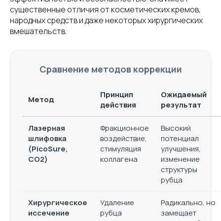
существенные отличия от косметических кремов,
народных средств и даже некоторых хирургических
вмешательств.
Сравнение методов коррекции
Принцип
Ожидаемый
Метод
действия
результат
Лазерная
Фракционное
Высокий
шлифовка
воздействие,
потенциал
(PicoSure,
стимуляция
улучшения,
CO2)
коллагена
изменение
структуры
рубца
Хирургическое
Удаление
Радикально, но
иссечение
рубца
замещает