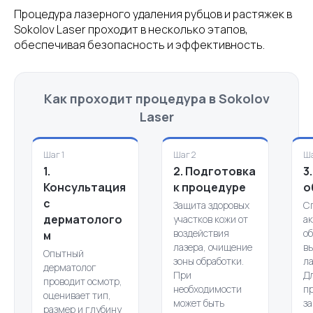
Процедура лазерного удаления рубцов и растяжек в
Sokolov Laser проходит в несколько этапов,
обеспечивая безопасность и эффективность.
Как проходит процедура в Sokolov
Laser
Шаг 1
Шаг 2
Ша
1.
2. Подготовка
3
Консультация
к процедуре
о
с
Защита здоровых
С
дерматолого
участков кожи от
а
воздействия
о
м
лазера, очищение
в
Опытный
зоны обработки.
ла
дерматолог
При
Д
проводит осмотр,
необходимости
п
оценивает тип,
может быть
за
размер и глубину