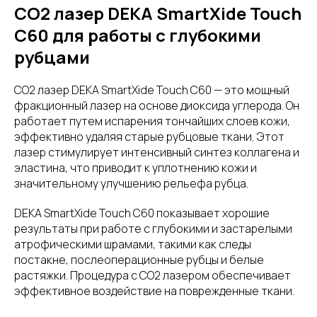
CO2 лазер DEKA SmartXide Touch
C60 для работы с глубокими
рубцами
CO2 лазер DEKA SmartXide Touch C60 — это мощный
фракционный лазер на основе диоксида углерода. Он
работает путем испарения тончайших слоев кожи,
эффективно удаляя старые рубцовые ткани. Этот
лазер стимулирует интенсивный синтез коллагена и
эластина, что приводит к уплотнению кожи и
значительному улучшению рельефа рубца.
DEKA SmartXide Touch C60 показывает хорошие
результаты при работе с глубокими и застарелыми
атрофическими шрамами, такими как следы
постакне, послеоперационные рубцы и белые
растяжки. Процедура с CO2 лазером обеспечивает
эффективное воздействие на поврежденные ткани.