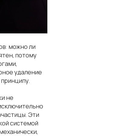
ов: можно ли
ятен, потому
огами,
рное удаление
 принципу.
ки не
 исключительно
очастицы. Эти
кой системой
 механически,