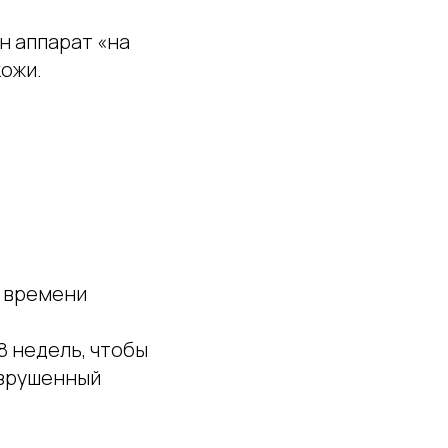
н аппарат «на
кожи.
е времени
 недель, чтобы
азрушенный