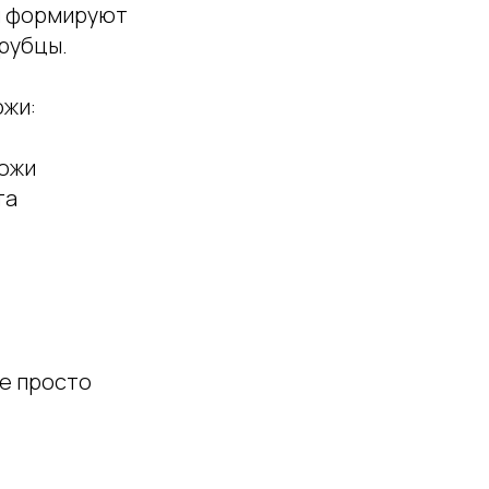
и формируют
 рубцы.
ожи:
кожи
та
не просто