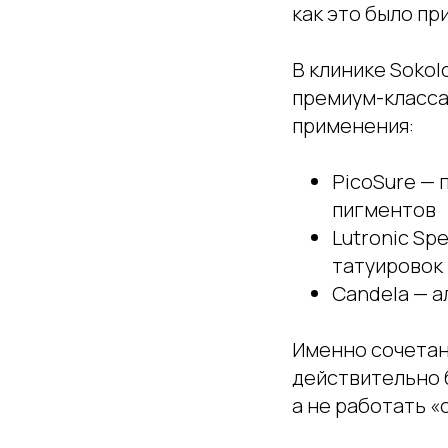
как это было пр
В клинике Soko
премиум-класса
применения:
PicoSure — 
пигментов
Lutronic Sp
татуировок
Candela — а
Именно сочетан
действительно 
а не работать «