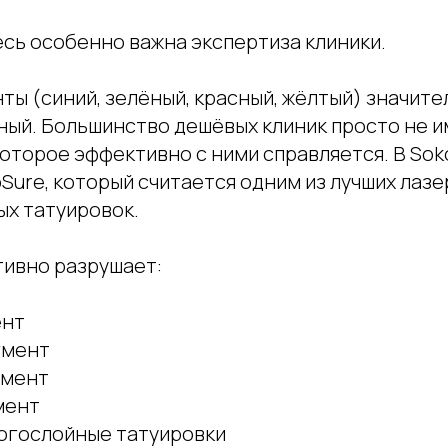
есь особенно важна экспертиза клиники.
ы (синий, зелёный, красный, жёлтый) значите
рный. Большинство дешёвых клиник просто не 
оторое эффективно с ними справляется. В Soko
Sure, который считается одним из лучших лазе
ых татуировок.
тивно разрушает:
ент
гмент
гмент
мент
огослойные татуировки