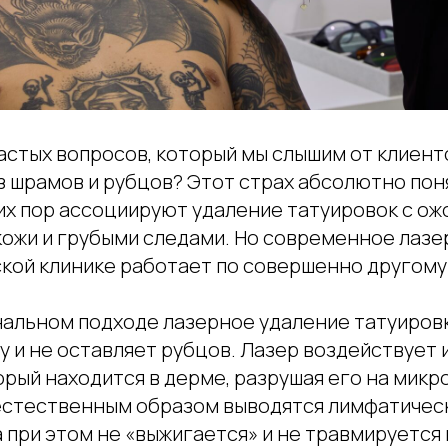
астых вопросов, который мы слышим от клиент
з шрамов и рубцов? Этот страх абсолютно пон
их пор ассоциируют удаление татуировок с ож
ожи и грубыми следами. Но современное лазе
ской клинике работает по совершенно другому
альном подходе лазерное удаление татуиров
у и не оставляет рубцов. Лазер воздействует
орый находится в дерме, разрушая его на микр
естественным образом выводятся лимфатичес
 при этом не «выжигается» и не травмируется