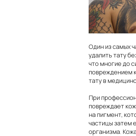
Один из самых ч
удалить тату бе
что многие до с
повреждением к
тату в медицин
При профессион
повреждает кож
на пигмент, кот
частицы затем 
организма. Кожа