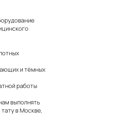
оборудование
ицинского
плотных
егающих и тёмных
катной работы
нам выполнять
тату в Москве,