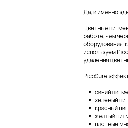
Да, и именно зд
Цветные пигмент
работе, чем чё
оборудования, к
используем Pico
удаления цветн
PicoSure эффек
синий пигм
зелёный пи
красный пи
жёлтый пиг
плотные мн