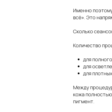
Именно поэтому
всё». Это напря
Сколько сеансов
Количество про
для полного
для осветле
для плотных
Между процедур
кожа полностью
пигмент.