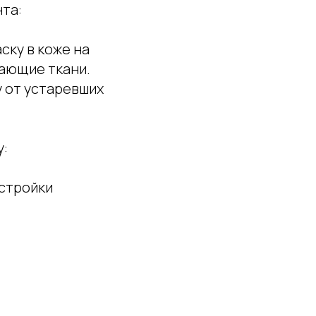
та:
ску в коже на
жающие ткани.
 от устаревших
у:
астройки