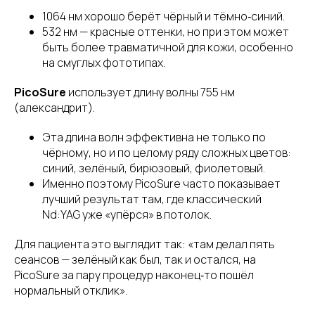
1064 нм хорошо берёт чёрный и тёмно‑синий.
532 нм — красные оттенки, но при этом может
быть более травматичной для кожи, особенно
на смуглых фототипах.
PicoSure
использует длину волны 755 нм
(александрит).
Эта длина волн эффективна не только по
чёрному, но и по целому ряду сложных цветов:
синий, зелёный, бирюзовый, фиолетовый.
Именно поэтому PicoSure часто показывает
лучший результат там, где классический
Nd:YAG уже «упёрся» в потолок.
Для пациента это выглядит так: «там делал пять
сеансов — зелёный как был, так и остался, на
PicoSure за пару процедур наконец‑то пошёл
нормальный отклик».