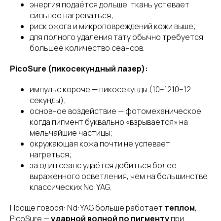
энергия подаётся дольше, ткань успевает
сильнее нагреваться;
риск ожога и микроповреждений кожи выше;
для полного удаления тату обычно требуется
большее количество сеансов.
PicoSure (пикосекундный лазер):
импульс короче — пикосекунды (10−1210−12
секунды);
основное воздействие — фотомеханическое,
когда пигмент буквально «взрывается» на
мельчайшие частицы;
окружающая кожа почти не успевает
нагреться;
за один сеанс удаётся добиться более
выраженного осветления, чем на большинстве
классических Nd:YAG.
Проще говоря: Nd:YAG больше работает
теплом
,
PicoSure —
ударной волной по пигменту
при