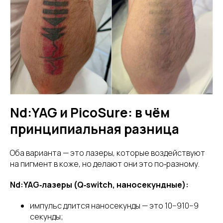
Nd:YAG и PicoSure: в чём
принципиальная разница
Оба варианта — это лазеры, которые воздействуют
на пигмент в коже, но делают они это по‑разному.
Nd:YAG‑лазеры (Q‑switch, наносекундные):
импульс длится наносекунды — это 10−910−9
секунды;