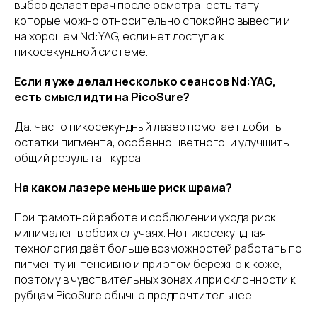
выбор делает врач после осмотра: есть тату,
которые можно относительно спокойно вывести и
на хорошем Nd:YAG, если нет доступа к
пикосекундной системе.
Если я уже делал несколько сеансов Nd:YAG,
есть смысл идти на PicoSure?
Да. Часто пикосекундный лазер помогает добить
остатки пигмента, особенно цветного, и улучшить
общий результат курса.
На каком лазере меньше риск шрама?
При грамотной работе и соблюдении ухода риск
минимален в обоих случаях. Но пикосекундная
технология даёт больше возможностей работать по
пигменту интенсивно и при этом бережно к коже,
поэтому в чувствительных зонах и при склонности к
рубцам PicoSure обычно предпочтительнее.