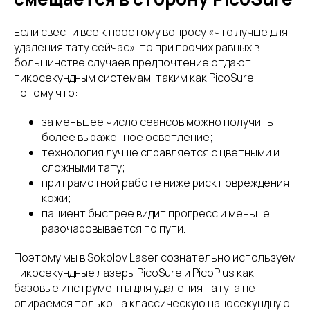
Если свести всё к простому вопросу «что лучше для
удаления тату сейчас», то при прочих равных в
большинстве случаев предпочтение отдают
пикосекундным системам, таким как PicoSure,
потому что:
за меньшее число сеансов можно получить
более выраженное осветление;
технология лучше справляется с цветными и
сложными тату;
при грамотной работе ниже риск повреждения
кожи;
пациент быстрее видит прогресс и меньше
разочаровывается по пути.
Поэтому мы в Sokolov Laser сознательно используем
пикосекундные лазеры PicoSure и PicoPlus как
базовые инструменты для удаления тату, а не
опираемся только на классическую наносекундную