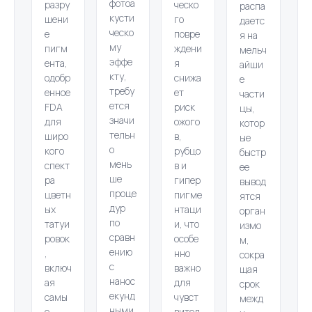
фотоа
разру
ческо
распа
кусти
шени
го
даетс
ческо
е
повре
я на
му
пигм
ждени
мельч
эффе
ента,
я
айши
кту,
одобр
снижа
е
требу
енное
ет
части
ется
FDA
риск
цы,
значи
для
ожого
котор
тельн
широ
в,
ые
о
кого
рубцо
быстр
мень
спект
в и
ее
ше
ра
гипер
вывод
проце
цветн
пигме
ятся
дур
ых
нтаци
орган
по
татуи
и, что
измо
сравн
ровок
особе
м,
ению
,
нно
сокра
с
включ
важно
щая
нанос
ая
для
срок
екунд
самы
чувст
межд
ными
е
вител