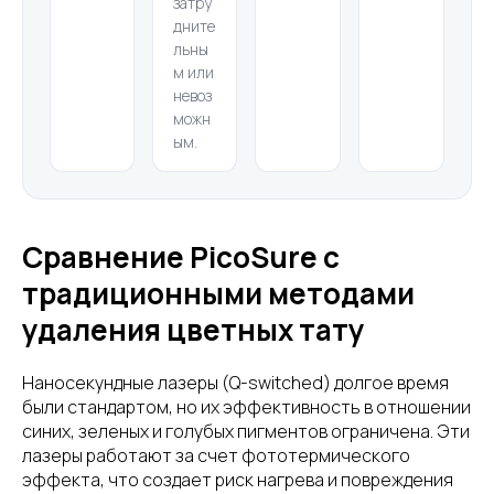
затру
дните
льны
м или
невоз
можн
ым.
Сравнение PicoSure с
традиционными методами
удаления цветных тату
Наносекундные лазеры (Q-switched) долгое время
были стандартом, но их эффективность в отношении
синих, зеленых и голубых пигментов ограничена. Эти
лазеры работают за счет фототермического
эффекта, что создает риск нагрева и повреждения