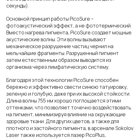
секунды).
Основной принцип работы PicoSure –
фотоакустический эффект, а не фототермический.
Вместо нагрева пигмента, PicoSure создает мощные
акустические волны. Эти волны вызывают
механическое разрушение частиц чернил на
мельчайшие фрагменты. Разрушенный пигмент
затем естественным образом выводится из
организма через лимфатическую систему.
Благодаря этой технологии PicoSure способен
бережно и эффективно свести синюю татуировку,
зеленую и голубую, даже при их высокой стойкости.
Длина волны 755 нм хорошо поглощается этими
оттенками, что позволяет точечно воздействовать
на пигмент, минимизируя влияние на окружающие
здоровые ткани. Для других цветов, а также для
плотного и застойного пигмента, в арсенале Sokolov
Laser также используется лазер PicoPlus,