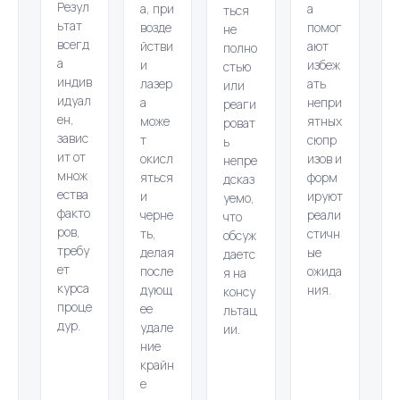
Резул
а, при
а
ться
ьтат
возде
помог
не
всегд
йстви
ают
полно
а
и
избеж
стью
индив
лазер
ать
или
идуал
а
непри
реаги
ен,
може
ятных
роват
завис
т
сюпр
ь
ит от
окисл
изов и
непре
множ
яться
форм
дсказ
ества
и
ируют
уемо,
факто
черне
реали
что
ров,
ть,
стичн
обсуж
требу
делая
ые
даетс
ет
после
ожида
я на
курса
дующ
ния.
консу
проце
ее
льтац
дур.
удале
ии.
ние
крайн
е