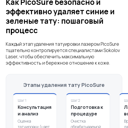
Как PicoSure безопасно и
эффективно удаляет синие и
зеленые тату: пошаговый
процесс
Каждый этап удаления татуировки лазером PicoSure
тщательно контролируется специалистами Sokolov
Laser, чтобы обеспечить максимальную
эффективность и бережное отношение к коже.
Этапы удаления тату PicoSure
Шаг 1
Шаг 2
Ша
Консультация
Подготовка к
Л
и анализ
процедуре
в
Оценка
Очистка
В
татуировки (цвет,
обрабатываемой
л