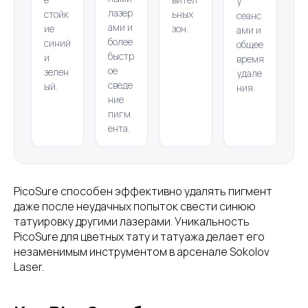
у
лазер
стойк
ьных
сеанс
ами и
ие
зон.
ами и
более
синий
общее
быстр
и
время
ое
зелен
удале
сведе
ый.
ния.
ние
пигм
ента.
PicoSure способен эффективно удалять пигмент
даже после неудачных попыток свести синюю
татуировку другими лазерами. Уникальность
PicoSure для цветных тату и татуажа делает его
незаменимым инструментом в арсенале Sokolov
Laser.