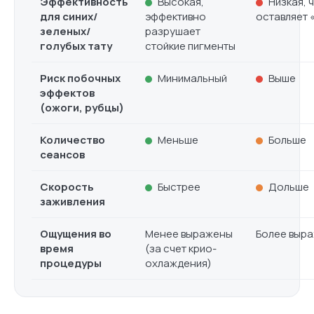
Эффективность
Высокая,
Низкая, 
для синих/
эффективно
оставляет 
зеленых/
разрушает
голубых тату
стойкие пигменты
Риск побочных
Минимальный
Выше
эффектов
(ожоги, рубцы)
Количество
Меньше
Больше
сеансов
Скорость
Быстрее
Дольше
заживления
Ощущения во
Менее выражены
Более выр
время
(за счет крио-
процедуры
охлаждения)