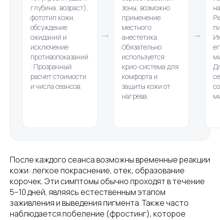
глубина, возраст),
зоны, возможно
н
фототип кожи,
применение
Pi
обсуждение
местного
п
→
→
ожиданий и
анестетика.
И
исключение
Обязательно
ег
противопоказаний
используется
м
. Прозрачный
крио-система для
Д
расчет стоимости
комфорта и
се
и числа сеансов.
защиты кожи от
с
нагрева.
м
После каждого сеанса возможны временные реакции
кожи: легкое покраснение, отек, образование
корочек. Эти симптомы обычно проходят в течение
5–10 дней, являясь естественным этапом
заживления и выведения пигмента. Также часто
наблюдается побеление (фростинг), которое