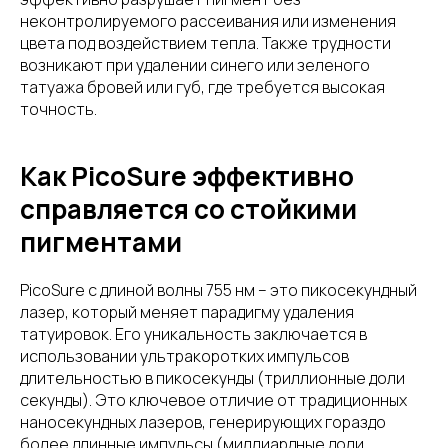
неконтролируемого рассеивания или изменения
цвета под воздействием тепла. Также трудности
возникают при удалении синего или зеленого
татуажа бровей или губ, где требуется высокая
точность.
Как PicoSure эффективно
справляется со стойкими
пигментами
PicoSure с длиной волны 755 нм – это пикосекундный
лазер, который меняет парадигму удаления
татуировок. Его уникальность заключается в
использовании ультракоротких импульсов
длительностью в пикосекунды (триллионные доли
секунды). Это ключевое отличие от традиционных
наносекундных лазеров, генерирующих гораздо
более длинные импульсы (миллиардные доли