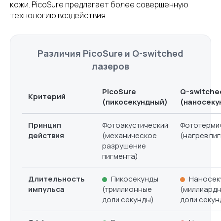
кожи. PicoSure предлагает более совершенную
технологию воздействия.
Различия PicoSure и Q-switched
лазеров
PicoSure
Q-switche
Критерий
(пикосекундный)
(наносеку
Принцип
Фотоакустический
Фототерми
действия
(механическое
(нагрев пи
разрушение
пигмента)
Длительность
Пикосекунды
Наносек
импульса
(триллионные
(миллиард
доли секунды)
доли секун