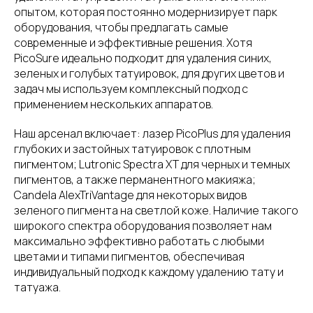
опытом, которая постоянно модернизирует парк
оборудования, чтобы предлагать самые
современные и эффективные решения. Хотя
PicoSure идеально подходит для удаления синих,
зеленых и голубых татуировок, для других цветов и
задач мы используем комплексный подход с
применением нескольких аппаратов.
Наш арсенал включает: лазер PicoPlus для удаления
глубоких и застойных татуировок с плотным
пигментом; Lutronic Spectra XT для черных и темных
пигментов, а также перманентного макияжа;
Candela AlexTriVantage для некоторых видов
зеленого пигмента на светлой коже. Наличие такого
широкого спектра оборудования позволяет нам
максимально эффективно работать с любыми
цветами и типами пигментов, обеспечивая
индивидуальный подход к каждому удалению тату и
татуажа.