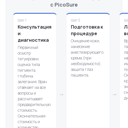
с PicoSure
Шаг 1
Шаг 2
Ша
Консультация
Подготовка к
Л
и
процедуре
в
диагностика
Очищение кожи,
В
нанесение
т
Первичный
анестезирующего
ла
осмотр
крема (при
н
татуировки,
необходимости),
и
оценка типа
защита глаз
п
пигмента,
пациента.
О
глубины
к
залегания. Врач
з
отвечает на все
с
→
→
вопросы и
д
рассчитывает
предварительную
стоимость.
Окончательная
стоимость и
количество