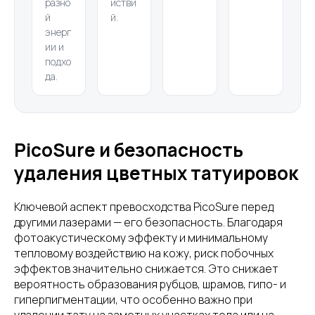
разно
йстви
й
й.
энерг
ии и
подхо
да.
PicoSure и безопасность
удаления цветных татуировок
Ключевой аспект превосходства PicoSure перед
другими лазерами — его безопасность. Благодаря
фотоакустическому эффекту и минимальному
тепловому воздействию на кожу, риск побочных
эффектов значительно снижается. Это снижает
вероятность образования рубцов, шрамов, гипо- и
гиперпигментации, что особенно важно при