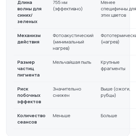
Длина
755 нм
Менее
волны для
(эффективно)
специфичны дл
синих/
этих цветов
зеленых
Механизм
Фотоакустический
Фототермическ
действия
(минимальный
(нагрев)
нагрев)
Размер
Мельчайшая пыль
Крупные
частиц
фрагменты
пигмента
Риск
Значительно
Выше (ожоги,
побочных
снижен
рубцы)
эффектов
Количество
Меньше
Больше
сеансов