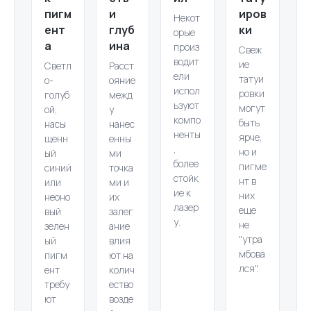
пигм
и
иров
Некот
ент
глуб
ки
орые
а
ина
произ
Свеж
водит
ие
Светл
Расст
ели
татуи
о-
ояние
испол
ровки
голуб
межд
ьзуют
могут
ой,
у
компо
быть
насы
нанес
ненты
ярче,
щенн
енны
,
но и
ый
ми
более
пигме
синий
точка
стойк
нт в
или
ми и
ие к
них
неоно
их
лазер
еще
вый
залег
у.
не
зелен
ание
"утра
ый
влия
мбова
пигм
ют на
лся".
ент
колич
требу
ество
ют
возде