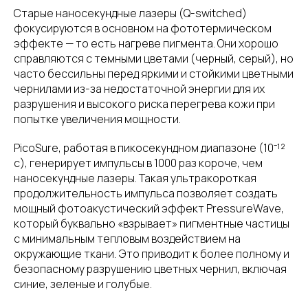
Старые наносекундные лазеры (Q-switched)
фокусируются в основном на фототермическом
эффекте — то есть нагреве пигмента. Они хорошо
справляются с темными цветами (черный, серый), но
часто бессильны перед яркими и стойкими цветными
чернилами из-за недостаточной энергии для их
разрушения и высокого риска перегрева кожи при
попытке увеличения мощности.
PicoSure, работая в пикосекундном диапазоне (10⁻¹²
с), генерирует импульсы в 1000 раз короче, чем
наносекундные лазеры. Такая ультракороткая
продолжительность импульса позволяет создать
мощный фотоакустический эффект PressureWave,
который буквально «взрывает» пигментные частицы
с минимальным тепловым воздействием на
окружающие ткани. Это приводит к более полному и
безопасному разрушению цветных чернил, включая
синие, зеленые и голубые.