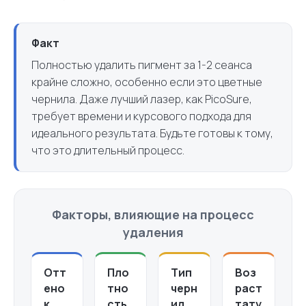
Факт
Полностью удалить пигмент за 1-2 сеанса
крайне сложно, особенно если это цветные
чернила. Даже лучший лазер, как PicoSure,
требует времени и курсового подхода для
идеального результата. Будьте готовы к тому,
что это длительный процесс.
Факторы, влияющие на процесс
удаления
Отт
Пло
Тип
Воз
ено
тно
черн
раст
к
сть
ил
тату