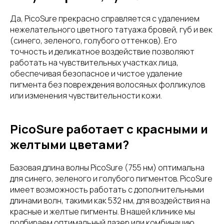
Да, PicoSure прекрасно справляется с удалением
нежелательного цветного татуажа бровей, губ и век
(синего, зеленого, голубого оттенков). Его
точность и деликатное воздействие позволяют
работать на чувствительных участках лица,
обеспечивая безопасное и чистое удаление
пигмента без повреждения волосяных фолликулов
или изменения чувствительности кожи.
PicoSure работает с красными и
желтыми цветами?
Базовая длина волны PicoSure (755 нм) оптимальна
для синего, зеленого и голубого пигментов. PicoSure
имеет возможность работать с дополнительными
длинами волн, такими как 532 нм, для воздействия на
красные и желтые пигменты. В нашей клинике мы
подбираем оптимальный лазер или комбинацию