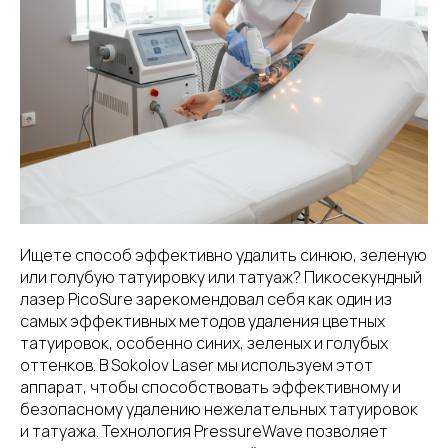
Ищете способ эффективно удалить синюю, зеленую
или голубую татуировку или татуаж? Пикосекундный
лазер PicoSure зарекомендовал себя как один из
самых эффективных методов удаления цветных
татуировок, особенно синих, зеленых и голубых
оттенков. В Sokolov Laser мы используем этот
аппарат, чтобы способствовать эффективному и
безопасному удалению нежелательных татуировок
и татуажа. Технология PressureWave позволяет