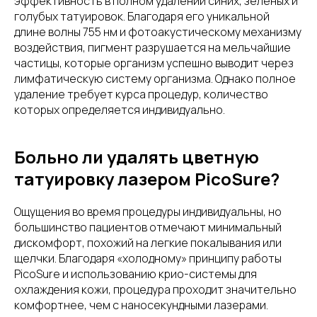
эффективность в полном удалении синих, зеленых и
голубых татуировок. Благодаря его уникальной
длине волны 755 нм и фотоакустическому механизму
воздействия, пигмент разрушается на мельчайшие
частицы, которые организм успешно выводит через
лимфатическую систему организма. Однако полное
удаление требует курса процедур, количество
которых определяется индивидуально.
Больно ли удалять цветную
татуировку лазером PicoSure?
Ощущения во время процедуры индивидуальны, но
большинство пациентов отмечают минимальный
дискомфорт, похожий на легкие покалывания или
щелчки. Благодаря «холодному» принципу работы
PicoSure и использованию крио-системы для
охлаждения кожи, процедура проходит значительно
комфортнее, чем с наносекундными лазерами.