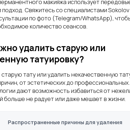
и перманентного макияжа использует передовы
подход. Свяжитесь со специалистами Sokolov 
сультации по фото (Telegram/WhatsApp), чтоб
обходимое количество сеансов.
жно удалить старую или
енную татуировку?
 старую тату или удалить некачественную тат
причин, от эстетических до профессиональны
логии дают возможность избавиться от неже
й больше не радует или даже мешает в жизни.
Распространенные причины для удаления