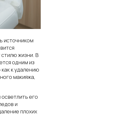
ть источником
овится
стилю жизни. В
ется одним из
 как к удалению
тного макияжа,
 осветлить его
ледов и
даление плохих