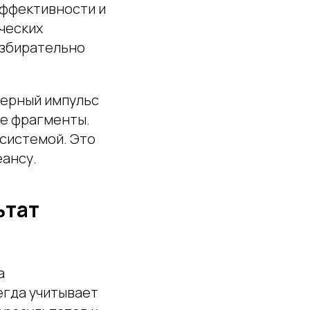
эффективности и
ческих
избирательно
зерный импульс
ие фрагменты.
 системой. Это
еансу.
ьтат
а
егда учитывает