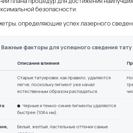
нии плана процедур для достижения наилучших
ксимальной безопасности.
етры, определяющие успех лазерного сведен
Важные факторы для успешного сведения тату
Описание влияния
Пр
Старые татуировки, как правило, удаляются
Но
легче, поскольку пигмент уже начал
тр
естественным образом распадаться.
чи
та
Черные и темно-синие пигменты удаляются
быстрее (1064 нм).
ние,
Белый, желтый, пастельные оттенки самые