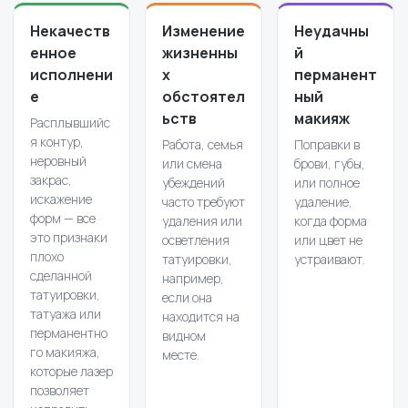
Некачеств
Изменение
Неудачны
енное
жизненны
й
исполнени
х
перманент
е
обстоятел
ный
ьств
макияж
Расплывшийс
я контур,
Работа, семья
Поправки в
неровный
или смена
брови, губы,
закрас,
убеждений
или полное
искажение
часто требуют
удаление,
форм — все
удаления или
когда форма
это признаки
осветления
или цвет не
плохо
татуировки,
устраивают.
сделанной
например,
татуировки,
если она
татуажа или
находится на
перманентно
видном
го макияжа,
месте.
которые лазер
позволяет