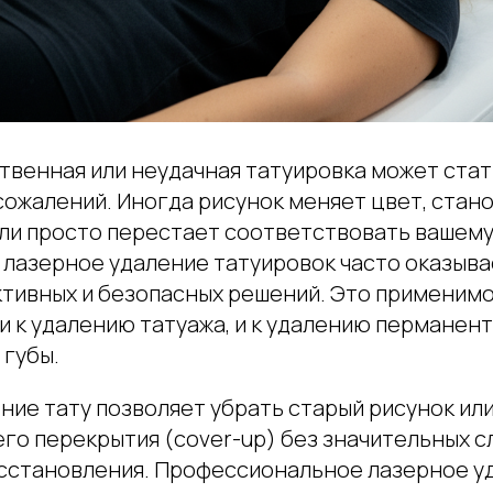
ственная или неудачная татуировка может ста
сожалений. Иногда рисунок меняет цвет, стан
ли просто перестает соответствовать вашему 
 лазерное удаление татуировок часто оказыва
тивных и безопасных решений. Это применимо
 и к удалению татуажа, и к удалению перманен
 губы.
ние тату позволяет убрать старый рисунок или
го перекрытия (cover-up) без значительных с
сстановления. Профессиональное лазерное у