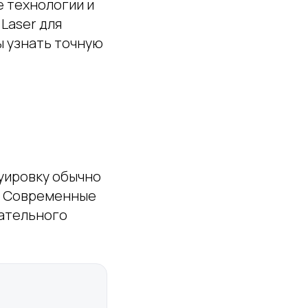
е технологии и
Laser для
ы узнать точную
уировку обычно
х. Современные
лательного