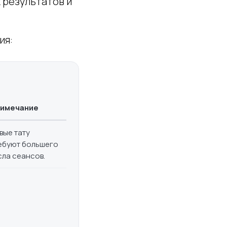
 результатов и
ия:
имечание
вые тату
ебуют большего
сла сеансов.