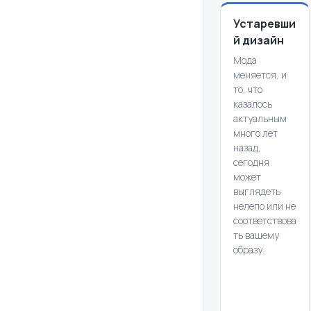
Устаревши
й дизайн
Мода
меняется, и
то, что
казалось
актуальным
много лет
назад,
сегодня
может
выглядеть
нелепо или не
соответствова
ть вашему
образу.