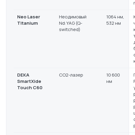
Neo Laser
Неодимовый
1064 нм,
Titanium
Nd:YAG (Q-
532 нм
switched)
DEKA
CO2-лазер
10 600
SmartXide
нм
Touch C60