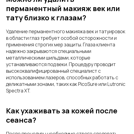
перманентный макияж век или
тату близко к глазам?
Удаление перманентного макияжа век и татуировок
в области глаз требует особой осторожности и
применения строгих мер защиты. Глаза клиента
надежно закрываются специальными
металлическими шильдами, которые
устанавливаются под веки. Процедуру проводит
высококвалифицированный специалист с
использованием лазеров, способных работать с
деликатными зонами, таких как PicoSure или Lutronic
Spectra XT.
Как ухаживать за кожей после
сеанса?
После процедуры необходимо строго следовать