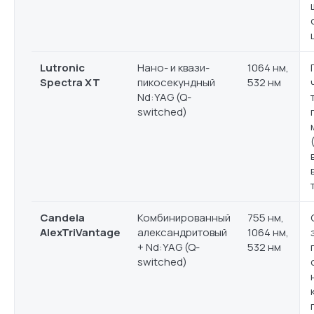
Lutronic
Нано- и квази-
1064 нм,
Spectra XT
пикосекундный
532 нм
Nd:YAG (Q-
switched)
Candela
Комбинированный
755 нм,
AlexTriVantage
александритовый
1064 нм,
+ Nd:YAG (Q-
532 нм
switched)