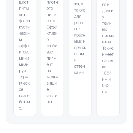
шает
плотн
жа, а
го и
пигм
ого
также
други
ент
пигм
для
х
фотоа
ента.
работ
темн
кусти
Эффе
ы с
ых
чески
ктивн
красн
пигме
м
о
ыми и
нтов.
эффе
разби
оранж
Также
ктом,
вает
евым
имеет
мини
пигм
и
насад
мизи
ент
оттен
ки
руя
на
ками.
1064
терм
мельч
нм и
ическ
айши
532
ое
е
нм.
возде
части
йстви
цы.
е.