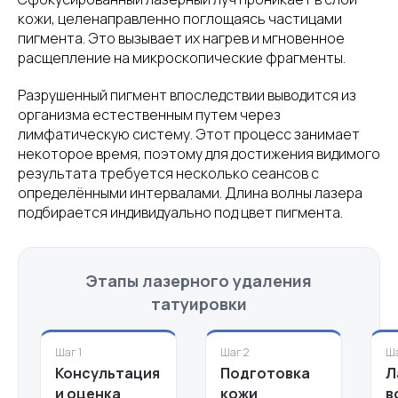
кожи, целенаправленно поглощаясь частицами
пигмента. Это вызывает их нагрев и мгновенное
расщепление на микроскопические фрагменты.
Разрушенный пигмент впоследствии выводится из
организма естественным путем через
лимфатическую систему. Этот процесс занимает
некоторое время, поэтому для достижения видимого
результата требуется несколько сеансов с
определёнными интервалами. Длина волны лазера
подбирается индивидуально под цвет пигмента.
Этапы лазерного удаления
татуировки
Шаг 1
Шаг 2
Ша
Консультация
Подготовка
Л
и оценка
кожи
в