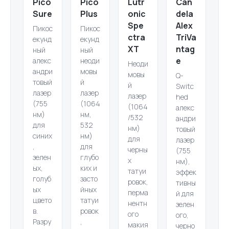
Pico
Pico
Lutr
Can
Sure
Plus
onic
dela
Spe
Alex
Пикос
Пикос
ctra
TriVa
екунд
екунд
XT
ntag
ный
ный
e
алекс
неоди
Неоди
андри
мовы
мовы
Q-
товый
й
й
Switc
лазер
лазер
лазер
hed
(755
(1064
(1064
алекс
нм)
нм,
/532
андри
для
532
нм)
товый
синих
нм)
для
лазер
,
для
черны
(755
зелен
глубо
х
нм),
ых,
ких и
татуи
эффек
голуб
засто
ровок,
тивны
ых
йных
перма
й для
цвето
татуи
нентн
зелен
в.
ровок
ого
ого,
Разру
,
макия
черно