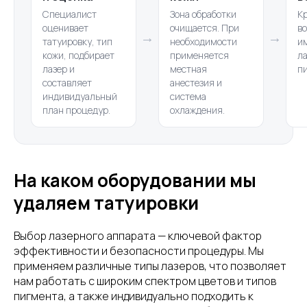
Специалист
Зона обработки
К
оценивает
очищается. При
в
→
→
татуировку, тип
необходимости
и
кожи, подбирает
применяется
ла
лазер и
местная
п
составляет
анестезия и
индивидуальный
система
план процедур.
охлаждения.
На каком оборудовании мы
удаляем татуировки
Выбор лазерного аппарата — ключевой фактор
эффективности и безопасности процедуры. Мы
применяем различные типы лазеров, что позволяет
нам работать с широким спектром цветов и типов
пигмента, а также индивидуально подходить к