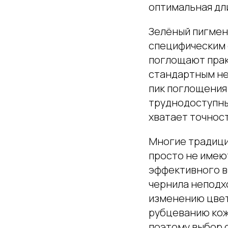
оптимальная дл
Зелёный пигмен
специфическим 
поглощают прак
стандартным не
пик поглощения 
труднодоступны
хватает точнос
Многие традици
просто не имею
эффективного в
чернила неподх
изменению цвет
рубцеванию кож
поэтому выбор 