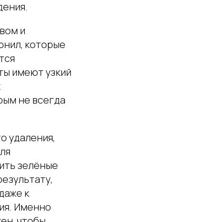
дения.
вом и
рнил, которые
тся
ты имеют узкий
х
рым не всегда
о удаления,
для
лить зелёные
результату,
даже к
ия. Именно
ен, чтобы