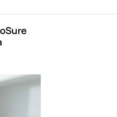
coSure
в