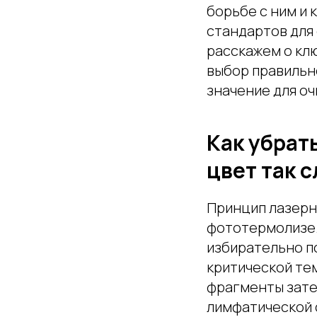
борьбе с ним и 
стандартов для
расскажем о кл
выбор правильн
значение для оч
Как убрат
цвет так 
Принцип лазерн
фототермолизе.
избирательно п
критической те
фрагменты зате
лимфатической 