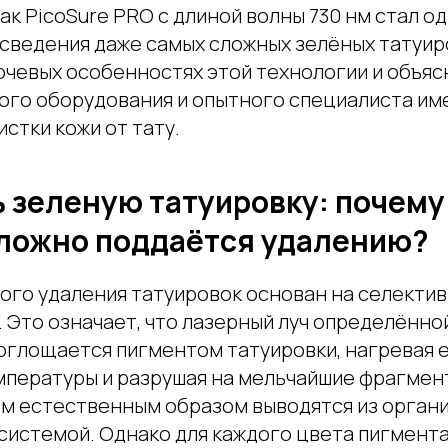
как PicoSure PRO с длиной волны 730 нм стал о
 сведения даже самых сложных зелёных татуир
ючевых особенностях этой технологии и объяс
ого оборудования и опытного специалиста и
истки кожи от тату.
ь зеленую татуировку: почем
сложно поддаётся удалению?
ого удаления татуировок основан на селекти
 Это означает, что лазерный луч определённо
оглощается пигментом татуировки, нагревая е
мпературы и разрушая на мельчайшие фрагмен
м естественным образом выводятся из орган
системой. Однако для каждого цвета пигмента