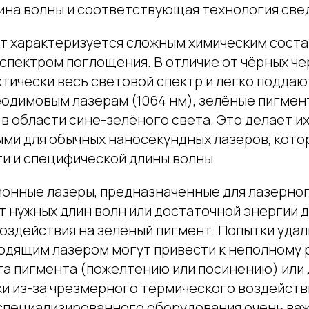
ина волны и соответствующая технология све
т характеризуется сложным химическим соста
спектром поглощения. В отличие от чёрных че
тически весь световой спектр и легко поддаю
одимовым лазерам (1064 нм), зелёные пигмен
в области сине-зелёного света. Это делает и
ми для обычных наносекундных лазеров, кото
ти и специфической длины волны.
онные лазеры, предназначенные для лазерног
т нужных длин волн или достаточной энергии 
оздействия на зелёный пигмент. Попытки уда
одящим лазером могут привести к неполному 
а пигмента (пожелтению или посинению) или 
и из-за чрезмерного термического воздейств
специализированного оборудования очень важ