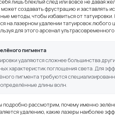
себя лишь блеклый след или вовсе не давая ж
 может создавать фрустрацию и заставлять ис
ные методы, чтобы избавиться от татуировки.
ся на лазерном удалении татуировок любого ц
ользуя для этого арсенал ультрасовременного
елёного пигмента
ировки удаляются сложнее большинства други
ьных характеристик поглощения света. Для эф
лёного пигмента требуются специализирован
 определённые длины волн.
мы подробно рассмотрим, почему именно зелён
вляется удалению, какие лазеры наиболее эфф