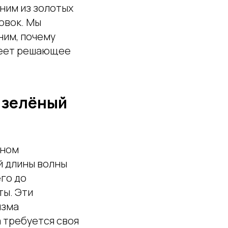
дним из золотых
овок. Мы
ним, почему
меет решающее
у зелёный
вном
й длины волны
го до
ты. Эти
изма
 требуется своя