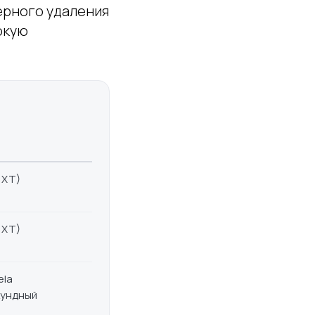
зерного удаления
окую
 XT)
 XT)
ela
кундный