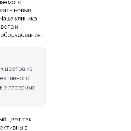
елаемого
кать новые,
 Наша клиника
вета и
 оборудования.
х цветов из-
фективного
ные лазерные
ый цвет так
ективны в