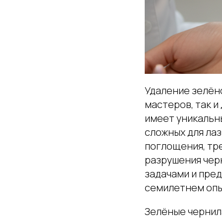
Удаление зелён
мастеров, так 
имеет уникальн
сложных для ла
поглощения, тр
разрушения черн
задачами и пре
семилетнем опы
Зелёные чернила