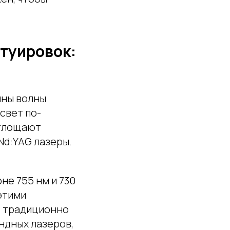
туировок:
ины волны
свет по-
оглощают
Nd:YAG лазеры.
не 755 нм и 730
этими
, традиционно
ндных лазеров,