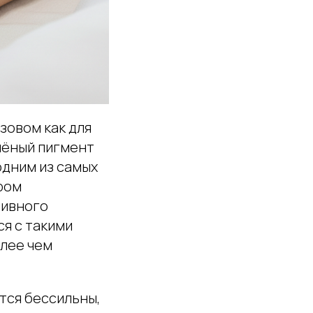
зовом как для
лёный пигмент
одним из самых
ром
тивного
ся с такими
олее чем
тся бессильны,