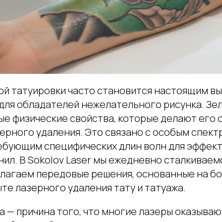
ой татуировки часто становится настоящим вы
и для обладателей нежелательного рисунка. Зе
ые физические свойства, которые делают его 
зерного удаления. Это связано с особым спект
ебующим специфических длин волн для эффек
ил. В Sokolov Laser мы ежедневно сталкиваем
длагаем передовые решения, основанные на б
те лазерного удаления тату и татуажа.
 — причина того, что многие лазеры оказываю