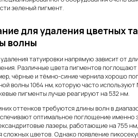
сти зеленый пигмент.
ние для удаления цветных та
ы волны
удаления татуировки напрямую зависит от дл
чения. Различные цвета пигментов поглощают 
мер, чёрные и тёмно-синие чернила хорошо п
ной волны 1064 нм, которую часто используют 
жевые пигменты лучше реагируют на 532 нм.
иних оттенков требуются длины волн в диапазо
еспечивают оптимальное поглощение именно 
ександритовые лазеры, работающие на 755 нм
я сложных цветов. Однако появление пикосеку