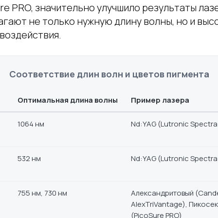
ure PRO, значительно улучшило результаты ла
агают не только нужную длину волны, но и выс
воздействия.
Соответствие длин волн и цветов пигмента
Оптимальная длина волны
Пример лазера
1064 нм
Nd:YAG (Lutronic Spectra
532 нм
Nd:YAG (Lutronic Spectra
755 нм, 730 нм
Александритовый (Cand
AlexTriVantage), Пикосе
(PicoSure PRO)