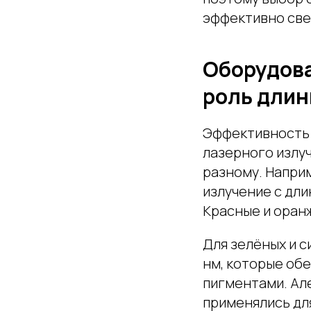
эффективно све
Оборудова
роль длин
Эффективность 
лазерного излу
разному. Напри
излучение с дли
Красные и оран
Для зелёных и с
нм, которые об
пигментами. Ал
применялись дл