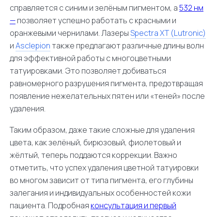
справляется с синим и зелёным пигментом, а
532 нм
—
позволяет успешно работать с красными и
оранжевыми чернилами. Лазеры
Spectra XT (Lutronic)
и
Asclepion
также предлагают различные длины волн
для эффективной работы с многоцветными
татуировками. Это позволяет добиваться
равномерного разрушения пигмента, предотвращая
появление нежелательных пятен или «теней» после
удаления.
Таким образом, даже такие сложные для удаления
цвета, как зелёный, бирюзовый, фиолетовый и
жёлтый, теперь поддаются коррекции. Важно
отметить, что успех удаления цветной татуировки
во многом зависит от типа пигмента, его глубины
залегания и индивидуальных особенностей кожи
пациента. Подробная
консультация и первый